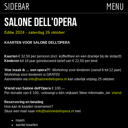
SIDEBAR
MENU
SALONE DELL'OPERA
Editie 2024 - zaterdag 26 oktober
KAARTEN VOOR SALONE DELL’OPERA
Kaarten
€ 32,50 per persoon (incl. koffie/thee en een drankje bij de slotact!)
Kinderen
tot 18 jaar gereduceerd tarief van € 22,50 per kind.
'
Hoe maak ik … een opera?!
'- Workshop voor kinderen (vanaf 8 tot 12 jaar)
Workshop voor kinderen is GRATIS!
Aanmelden via
info@salonedellopera.nl
kan uiterlijk vrijdag 25 oktober.
Vriend van Salone dell'Opera
€ 100,— .
Per donatie van € 100,- ontvangt u één vrijkaart. Meer informatie, zie:
vriend
Reservering en betaling
Hoe kan ik kaarten reserveren?
Stuur een mail naar
info@salonedellopera.nl
met
naam
aantal kaarten