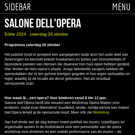
SIDEBAR
MENU
SALONE DELL'OPERA
Editie 2024 - zaterdag 26 oktober
Programma zaterdag 26 oktober
Het publiek loopt in groepen een aangegeven route door het oude deel van
Amerongen en bezoekt enkele huiskamers en tuinen van monumentale of
bijzondere panden van mensen die daarvoor hun huis open hebben gesteld.
Hier vinden de mini-opera’s plaats. Jonge talentvolle zangers hebben de
operastukken die zij ten gehore brengen gegoten in hun eigen verhaallijn en
regie, waarbij zij de locatie als decor gebruiken, met als resultaat
verrassende acts!
Hoe maak ik... een opera? Voor kinderen vanaf 8 t/m 12 jaar.
Salone dell’Opera heeft iets nieuws! een Workshop Opera Maken voor
kinderen, zodat jouw (klein)kind, buurtkind, neefje, nichtje kennis kan maken
met Opera terwijl jij de operaroute loopt. Meer info zie
Workshop
.
Aan het einde van de dag komen zowel publiek als musici, vrijwilligers en
organisatie samen in de Andrieskerk voor een presentatie van de opera
workshop voor kinderen en een laatste performance van de musici – de