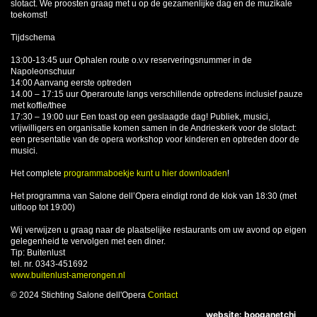
slotact. We proosten graag met u op de gezamenlijke dag en de muzikale
toekomst!
Tijdschema
13:00-13:45 uur Ophalen route o.v.v reserveringsnummer in de
Napoleonschuur
14:00 Aanvang eerste optreden
14.00 – 17:15 uur Operaroute langs verschillende optredens inclusief pauze
met koffie/thee
17:30 – 19:00 uur Een toast op een geslaagde dag! Publiek, musici,
vrijwilligers en organisatie komen samen in de Andrieskerk voor de slotact:
een presentatie van de opera workshop voor kinderen en optreden door de
musici.
Het complete
programmaboekje kunt u hier downloaden
!
Het programma van Salone dell’Opera eindigt rond de klok van 18:30 (met
uitloop tot 19:00)
Wij verwijzen u graag naar de plaatselijke restaurants om uw avond op eigen
gelegenheid te vervolgen met een diner.
Tip: Buitenlust
tel. nr. 0343-451692
www.buitenlust-amerongen.nl
© 2024 Stichting Salone dell'Opera
Contact
website: booganetchi